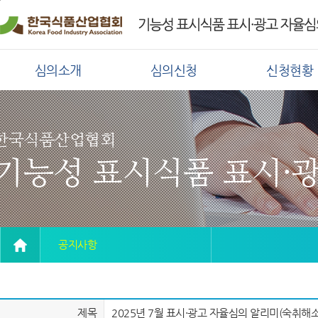
심의소개
심의신청
신청현황
한국식품산업협회
기능성 표시식품 표시·
공지사항
제목
2025년 7월 표시·광고 자율심의 알리미(숙취해소